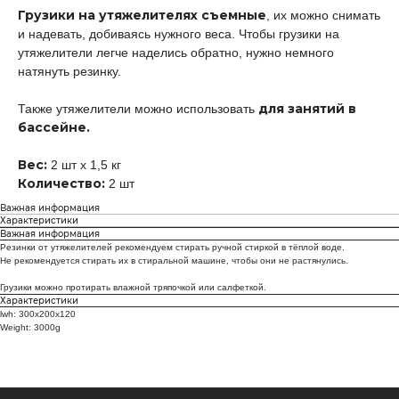
Грузики на утяжелителях съемные
, их можно снимать
и надевать, добиваясь нужного веса. Чтобы грузики на
утяжелители легче наделись обратно, нужно немного
натянуть резинку.
Личный кабинет
для занятий в
Также утяжелители можно использовать
бассейне.
Поддержка
Вес:
2 шт х 1,5 кг
Количество:
2 шт
Челлендж: 31 тренировка за 31 день
Инвентарь
Важная информация
О тренере
Характеристики
Результаты и отзывы
Важная информация
Резинки от утяжелителей рекомендуем стирать ручной стиркой в тёплой воде.
Не рекомендуется стирать их в стиральной машине, чтобы они не растянулись.
Грузики можно протирать влажной тряпочкой или салфеткой.
Характеристики
lwh: 300x200x120
Weight: 3000g
ИП ДАВЛЕТОВА АНАСТАСИЯ РИМОВНА
ИНН 771873395806