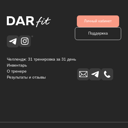
Email:
info@anastasia-davletova.com
Телефон:
+7 993 291 66 77
Публичная оферта
Политика конфиденциальности
Возврат
Доставка и оплата
*Meta признана экстремистской организацией на
территории РФ
Разработка и дизайн сайта