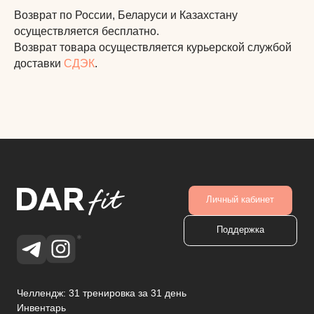
Возврат по России, Беларуси и Казахстану
осуществляется бесплатно.
Возврат товара осуществляется курьерской службой
доставки
СДЭК
.
ИП ДАВЛЕТОВА АНАСТАСИЯ РИМОВНА
ИНН 771873395806
Email:
info@anastasia-davletova.com
Телефон:
+7 993 291 66 77
Публичная оферта
Политика конфиденциальности
Возврат
Доставка и оплата
*Meta признана экстремистской организацией на
территории РФ
Разработка и дизайн сайта