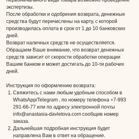
экспертизы.
После обработки и одобрения возврата, денежные
средства будут перечислены на карту, с которой
производилась оплата в срок от 1 до 10 банковских
дней.
Возврат наличных средств не осуществляется.
Обращаем Ваше внимание, что возврат денежных
средств зависит от скорости обработки операции
Вашим банком и может достигать до 10-ти рабочих
дней.
Личный кабинет
Инструкция по оформлению возврата:
Свяжитесь с нами любым удобным способом в
Поддержка
WhatsApp/Telegram , по номеру телефона +7-993
291-66-77 или по адресу электронной почты
Челлендж: 31 тренировка за 31 день
info@anastasia-davletova.com сообщив номер
Инвентарь
заказа.
О тренере
Результаты и отзывы
Дальнейшая подробная инструкция будет
направлена Вам в ответ на обращение.