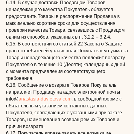
6.14. В случае доставки Продавцом Товаров
Личный кабинет
ненадлежащего качества Покупатель обязуется
Поддержка
предоставить Товары в распоряжение Продавца в
максимально короткие сроки для осуществления
проверки качества Товара, связавшись с Продавцом
Челлендж: 31 тренировка за 31 день
одним из способов, указанных в п. 3.2.2 – 3.2.4.
Инвентарь
О тренере
6.15. В соответствии со статьей 22 Закона о Защите
Результаты и отзывы
прав потребителей уплаченная Покупателем сумма за
Товары ненадлежащего качества подлежит возврату
Покупателю в течение 10 (Десяти) календарных дней
с момента предъявления соответствующего
требования.
6.16. Сообщение о возврате Товаров Покупатель
направляет Продавцу на адрес электронной почты
ИП ДАВЛЕТОВА АНАСТАСИЯ РИМОВНА
info@
anastasia-davletova.com
, в свободной форме с
ИНН 771873395806
Email:
обязательным указанием контактных данных
info@anastasia-davletova.com
Телефон:
+7 993 291 66 77
Покупателя, совпадающих с указанными при заказе
Товаров, наименования возвращаемых Товаров и
Публичная оферта
Политика конфиденциальности
причин возврата.
Возврат
6.17. Покупатель вправе задать все возникшие
Доставка и оплата