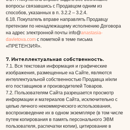
вопросы связавшись с Продавцом одним из
способов, указанных в п. 3.2.2 – 3.2.4.
6.18. Покупатель вправе направлять Продавцу
претензии по ненадлежащему исполнению Договора
*Meta признана экстремистской организацией на
территории РФ
на адрес электронной почты info@
anastasia-
davletova.com
с пометкой в теме письма
Разработка и дизайн сайта
«ПРЕТЕНЗИЯ».
7. Интеллектуальная собственность.
7.1. Вся текстовая информация и графические
изображения, размещенные на Сайте, являются
интеллектуальной собственностью Продавца и/или
его поставщиков и производителей Товаров.
7.2. Пользователям Сайта разрешается просмотр
информации и материалов Сайта, исключительно с
целью личного некоммерческого использования,
воспроизведение их в одном экземпляре (в том числе
путем копирования в память персонального ЭВМ
пользователя, распечатки копии), цитирование в